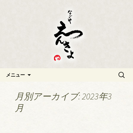
久屋大通、丸の内の和食・日本料理
「なごや えんきょ」のブログです。
なごや えんきょ
コンテンツへ移動
検
メニュー
索:
月別アーカイブ: 2023年3
月