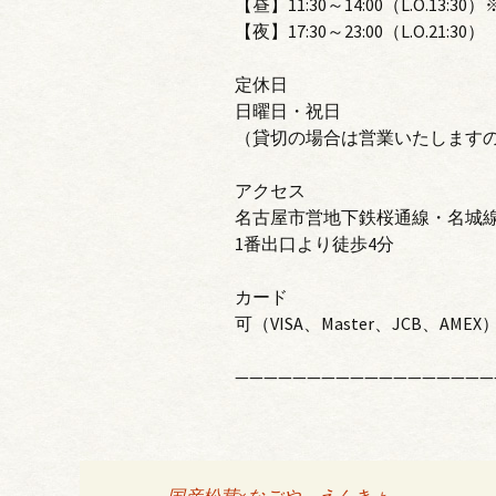
【昼】11:30～14:00（L.O.1
【夜】17:30～23:00（L.O.21:30）
定休日
日曜日・祝日
（貸切の場合は営業いたします
アクセス
名古屋市営地下鉄桜通線・名城
1番出口より徒歩4分
カード
可（VISA、Master、JCB、AMEX
——————————————————