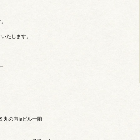
す。
せいたします。
—
9 丸の内iaビル一階